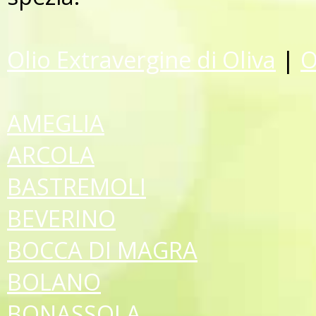
Olio Extravergine di Oliva
|
O
AMEGLIA
ARCOLA
BASTREMOLI
BEVERINO
BOCCA DI MAGRA
BOLANO
BONASSOLA